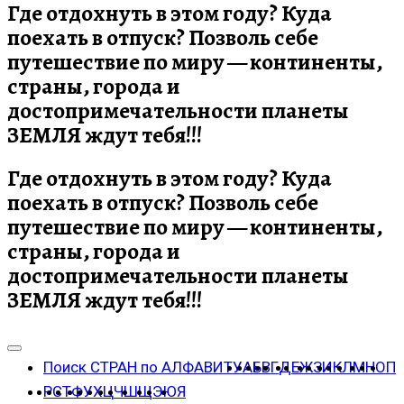
Где отдохнуть в этом году? Куда
поехать в отпуск? Позволь себе
путешествие по миру — континенты,
страны, города и
достопримечательности планеты
ЗЕМЛЯ ждут тебя!!!
Где отдохнуть в этом году? Куда
поехать в отпуск? Позволь себе
путешествие по миру — континенты,
страны, города и
достопримечательности планеты
ЗЕМЛЯ ждут тебя!!!
Поиск СТРАН по АЛФАВИТУ
А
Б
В
Г
Д
Е
Ж
З
И
К
Л
М
Н
О
П
Р
С
Т
Ф
У
Х
Ц
Ч
Ш
Щ
Э
Ю
Я