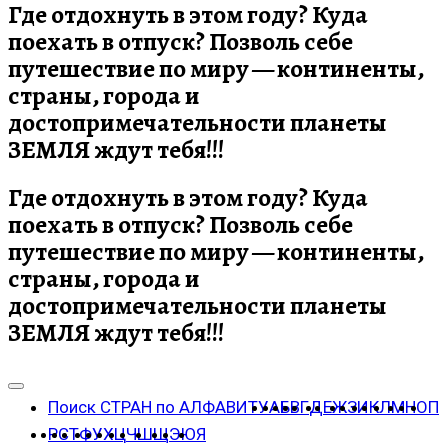
Где отдохнуть в этом году? Куда
поехать в отпуск? Позволь себе
путешествие по миру — континенты,
страны, города и
достопримечательности планеты
ЗЕМЛЯ ждут тебя!!!
Где отдохнуть в этом году? Куда
поехать в отпуск? Позволь себе
путешествие по миру — континенты,
страны, города и
достопримечательности планеты
ЗЕМЛЯ ждут тебя!!!
Поиск СТРАН по АЛФАВИТУ
А
Б
В
Г
Д
Е
Ж
З
И
К
Л
М
Н
О
П
Р
С
Т
Ф
У
Х
Ц
Ч
Ш
Щ
Э
Ю
Я