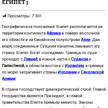
ЕГИПЕТ
1
Просмотры:
7 301
Географическое положение: Египет располагается на
территории континента
Африка
в северо-восточной
его области и на Синайском полуострове
Азии
. Два
моря, соединенные Суэцким каналом, омывают эту
страну. Египет богат «соседями». Граница по суше
проходит с
Ливией
, в южной части с
Суданом
и
Палестиной
, в области востока с
Израилем
, а граница
по морю затрагивает страны
Иордании
и
Саудовской
Аравии
.
В стране господствует демократический строй. Главой
государства является Президент, а главой
правительства Египта премьер-министр. Законы