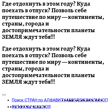
Где отдохнуть в этом году? Куда
поехать в отпуск? Позволь себе
путешествие по миру — континенты,
страны, города и
достопримечательности планеты
ЗЕМЛЯ ждут тебя!!!
Где отдохнуть в этом году? Куда
поехать в отпуск? Позволь себе
путешествие по миру — континенты,
страны, города и
достопримечательности планеты
ЗЕМЛЯ ждут тебя!!!
Поиск СТРАН по АЛФАВИТУ
А
Б
В
Г
Д
Е
Ж
З
И
К
Л
М
Н
О
П
Р
С
Т
Ф
У
Х
Ц
Ч
Ш
Щ
Э
Ю
Я