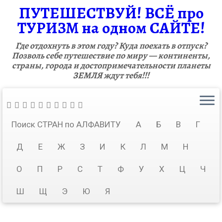
ПУТЕШЕСТВУЙ! ВСЁ про
ТУРИЗМ на одном САЙТЕ!
Где отдохнуть в этом году? Куда поехать в отпуск?
Позволь себе путешествие по миру — континенты,
страны, города и достопримечательности планеты
ЗЕМЛЯ ждут тебя!!!
Поиск СТРАН по АЛФАВИТУ
А
Б
В
Г
Д
Е
Ж
З
И
К
Л
М
Н
О
П
Р
С
Т
Ф
У
Х
Ц
Ч
Ш
Щ
Э
Ю
Я