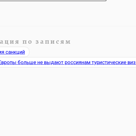
ация по записям
мя санкций
Европы больше не выдают россиянам туристические ви