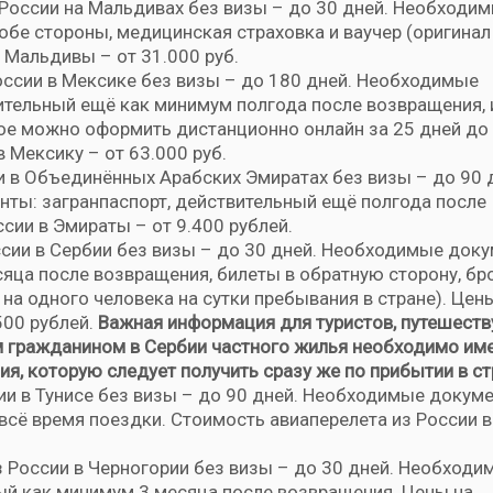
 России на Мальдивах без визы – до 30 дней. Необходи
обе стороны, медицинская страховка и ваучер (оригинал
а Мальдивы – от 31.000 руб.
России в Мексике без визы – до 180 дней. Необходимые
ительный ещё как минимум полгода после возвращения, 
ое можно оформить дистанционно онлайн за 25 дней до
 Мексику – от 63.000 руб.
ии в Объединённых Арабских Эмиратах без визы – до 90 
ты: загранпаспорт, действительный ещё полгода после
сии в Эмираты – от 9.400 рублей.
ссии в Сербии без визы – до 30 дней. Необходимые док
сяца после возвращения, билеты в обратную сторону, бр
 на одного человека на сутки пребывания в стране). Цен
500 рублей.
Важная информация для туристов, путешест
м гражданином в Сербии частного жилья необходимо им
ия, которую следует получить сразу же по прибытии в ст
сии в Тунисе без визы – до 90 дней. Необходимые докум
всё время поездки. Стоимость авиаперелета из России в
з России в Черногории без визы – до 30 дней. Необходи
ый как минимум 3 месяца после возвращения. Цены на