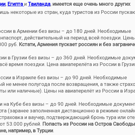
ии
,
Египта
и
Таиланда
,
имеется еще очень много других
лишь некоторые из стран, куда туристов из России пуска
России в Армении без визы – до 180 дней. Необходимые
нпаспорт, действительный на период всей поездки. Цены
000 руб.
Кстати, Армения пускает россиян и без загранич
сии в Грузии без визы – до 360 дней. Необходимые доку
всё время поездки. Цена авиаперелёта из России в Грузи
оссии в Израиле без визы – до 90 дней. Необходимые
й не менее полугода после возвращения, а также страхо
ы или наличные). Цены на авиаперелёт из России в Изр
ии на Кубе без визы – до 90 дней. Необходимые докумен
рта (заранее заполненная дистанционно в режиме онлайн
страховка и ваучер, подтверждающий бронь тура или оте
 от 53.000 рублей.
Попасть из России на Остров Свободы
не, например, в Турции
.