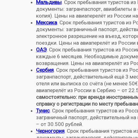
Мальдивы
. Срок пребывания туристов из
документы: загранпаспорт, авиабилеты в 
копия). Цены на авиаперелёт из России н
Мексика
. Срок пребывания туристов из 
документы: заграничный паспорт, действ
электронное разрешение на въезд, котор
поездки. Цены на авиаперелёт из России в
ОАЭ
. Срок пребывания туристов из Росс
каждые 6 месяцев. Необходимые докумен
возвращения. Цены на авиаперелёт из Рос
Сербия
. Срок пребывания туристов из Ро
загранпаспорт, действительный ещё 3 ме
отеля или выписка со счёта (не менее 50€
авиаперелёт из России в Сербию – от 22.
самостоятельно: при аренде иностранны
справку о регистрации по месту пребыван
Тунис
. Срок пребывания туристов из Рос
заграничный паспорт, действительный на 
– от 30.500 рублей.
Черногория
. Срок пребывания туристов и
документы: загранпаспорт, действительн