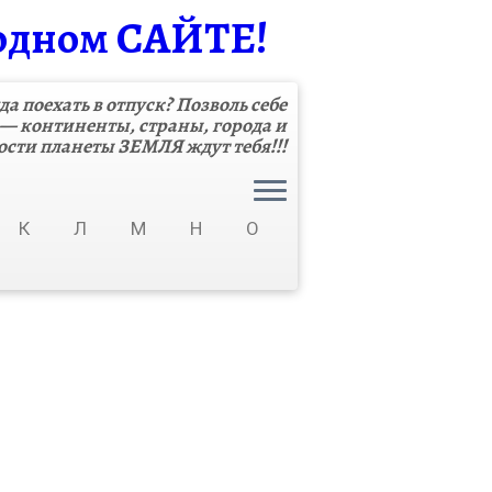
одном САЙТЕ!
да поехать в отпуск? Позволь себе
 — континенты, страны, города и
сти планеты ЗЕМЛЯ ждут тебя!!!
К
Л
М
Н
О
Я