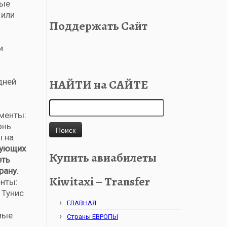
мые
 или
Поддержать Сайт
и
дней
НАЙТИ на САЙТЕ
Найти:
ументы:
онь
ы на
вующих
Купить авиабилеты
еть
рану.
Kiwitaxi – Transfer
енты:
 Тунис
ГЛАВНАЯ
мые
Страны ЕВРОПЫ