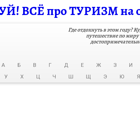
! ВСЁ про ТУРИЗМ на 
Где отдохнуть в этом году? Ку
путешествие по миру
достопримечательно
А
Б
В
Г
Д
Е
Ж
З
И
У
Х
Ц
Ч
Ш
Щ
Э
Ю