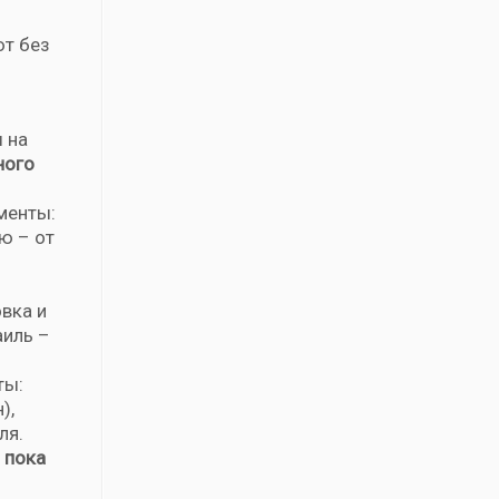
ют без
 на
ного
менты:
ю – от
вка и
аиль –
ты:
),
ля.
 пока