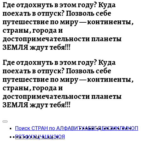
Где отдохнуть в этом году? Куда
поехать в отпуск? Позволь себе
путешествие по миру — континенты,
страны, города и
достопримечательности планеты
ЗЕМЛЯ ждут тебя!!!
Где отдохнуть в этом году? Куда
поехать в отпуск? Позволь себе
путешествие по миру — континенты,
страны, города и
достопримечательности планеты
ЗЕМЛЯ ждут тебя!!!
Поиск СТРАН по АЛФАВИТУ
А
Б
В
Г
Д
Е
Ж
З
И
К
Л
М
Н
О
П
Р
С
Т
Ф
У
Х
Ц
Ч
Ш
Щ
Э
Ю
Я