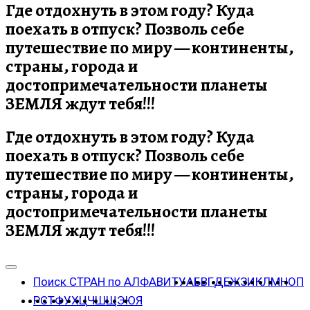
Где отдохнуть в этом году? Куда
поехать в отпуск? Позволь себе
путешествие по миру — континенты,
страны, города и
достопримечательности планеты
ЗЕМЛЯ ждут тебя!!!
Где отдохнуть в этом году? Куда
поехать в отпуск? Позволь себе
путешествие по миру — континенты,
страны, города и
достопримечательности планеты
ЗЕМЛЯ ждут тебя!!!
Поиск СТРАН по АЛФАВИТУ
А
Б
В
Г
Д
Е
Ж
З
И
К
Л
М
Н
О
П
Р
С
Т
Ф
У
Х
Ц
Ч
Ш
Щ
Э
Ю
Я