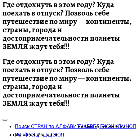
Где отдохнуть в этом году? Куда
поехать в отпуск? Позволь себе
путешествие по миру — континенты,
страны, города и
достопримечательности планеты
ЗЕМЛЯ ждут тебя!!!
Где отдохнуть в этом году? Куда
поехать в отпуск? Позволь себе
путешествие по миру — континенты,
страны, города и
достопримечательности планеты
ЗЕМЛЯ ждут тебя!!!
Поиск СТРАН по АЛФАВИТУ
А
Б
В
Г
Д
Е
Ж
З
И
К
Л
М
Н
О
П
Р
С
Т
Ф
У
Х
Ц
Ч
Ш
Щ
Э
Ю
Я