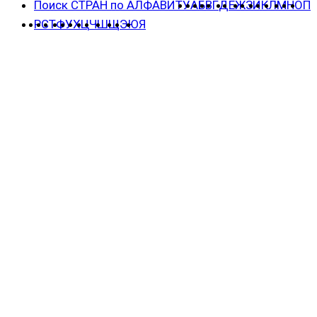
Поиск СТРАН по АЛФАВИТУ
А
Б
В
Г
Д
Е
Ж
З
И
К
Л
М
Н
О
П
Р
С
Т
Ф
У
Х
Ц
Ч
Ш
Щ
Э
Ю
Я