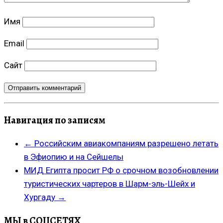
Имя
Email
Сайт
Навигация по записям
←
Российским авиакомпаниям разрешено летать
в Эфиопию и на Сейшелы
МИД Египта просит РФ о срочном возобновлении
туристических чартеров в Шарм-эль-Шейх и
Хургаду
→
МЫ в СОЦСЕТЯХ