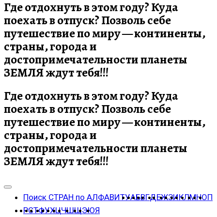
Где отдохнуть в этом году? Куда
поехать в отпуск? Позволь себе
путешествие по миру — континенты,
страны, города и
достопримечательности планеты
ЗЕМЛЯ ждут тебя!!!
Где отдохнуть в этом году? Куда
поехать в отпуск? Позволь себе
путешествие по миру — континенты,
страны, города и
достопримечательности планеты
ЗЕМЛЯ ждут тебя!!!
Поиск СТРАН по АЛФАВИТУ
А
Б
В
Г
Д
Е
Ж
З
И
К
Л
М
Н
О
П
Р
С
Т
Ф
У
Х
Ц
Ч
Ш
Щ
Э
Ю
Я