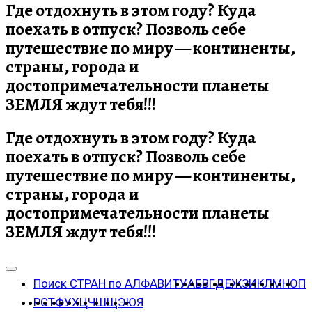
Где отдохнуть в этом году? Куда
поехать в отпуск? Позволь себе
путешествие по миру — континенты,
страны, города и
достопримечательности планеты
ЗЕМЛЯ ждут тебя!!!
Где отдохнуть в этом году? Куда
поехать в отпуск? Позволь себе
путешествие по миру — континенты,
страны, города и
достопримечательности планеты
ЗЕМЛЯ ждут тебя!!!
Поиск СТРАН по АЛФАВИТУ
А
Б
В
Г
Д
Е
Ж
З
И
К
Л
М
Н
О
П
Р
С
Т
Ф
У
Х
Ц
Ч
Ш
Щ
Э
Ю
Я