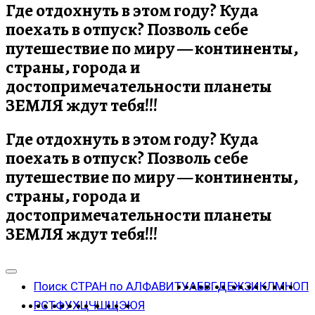
Где отдохнуть в этом году? Куда
поехать в отпуск? Позволь себе
путешествие по миру — континенты,
страны, города и
достопримечательности планеты
ЗЕМЛЯ ждут тебя!!!
Где отдохнуть в этом году? Куда
поехать в отпуск? Позволь себе
путешествие по миру — континенты,
страны, города и
достопримечательности планеты
ЗЕМЛЯ ждут тебя!!!
Поиск СТРАН по АЛФАВИТУ
А
Б
В
Г
Д
Е
Ж
З
И
К
Л
М
Н
О
П
Р
С
Т
Ф
У
Х
Ц
Ч
Ш
Щ
Э
Ю
Я