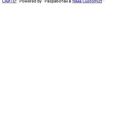
САЙТЕ!
·
Powered by
·
Разработан в
тема Customizr
·