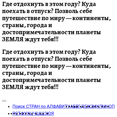
Где отдохнуть в этом году? Куда
поехать в отпуск? Позволь себе
путешествие по миру — континенты,
страны, города и
достопримечательности планеты
ЗЕМЛЯ ждут тебя!!!
Где отдохнуть в этом году? Куда
поехать в отпуск? Позволь себе
путешествие по миру — континенты,
страны, города и
достопримечательности планеты
ЗЕМЛЯ ждут тебя!!!
Поиск СТРАН по АЛФАВИТУ
А
Б
В
Г
Д
Е
Ж
З
И
К
Л
М
Н
О
П
Р
С
Т
Ф
У
Х
Ц
Ч
Ш
Щ
Э
Ю
Я