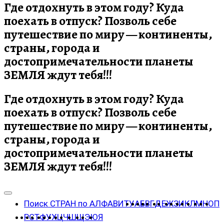
Где отдохнуть в этом году? Куда
поехать в отпуск? Позволь себе
путешествие по миру — континенты,
страны, города и
достопримечательности планеты
ЗЕМЛЯ ждут тебя!!!
Где отдохнуть в этом году? Куда
поехать в отпуск? Позволь себе
путешествие по миру — континенты,
страны, города и
достопримечательности планеты
ЗЕМЛЯ ждут тебя!!!
Поиск СТРАН по АЛФАВИТУ
А
Б
В
Г
Д
Е
Ж
З
И
К
Л
М
Н
О
П
Р
С
Т
Ф
У
Х
Ц
Ч
Ш
Щ
Э
Ю
Я