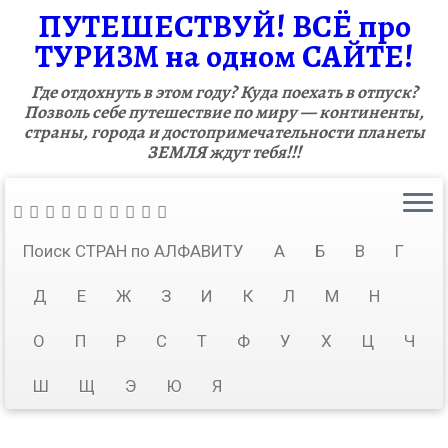
ПУТЕШЕСТВУЙ! ВСЁ про
ТУРИЗМ на одном САЙТЕ!
Где отдохнуть в этом году? Куда поехать в отпуск?
Позволь себе путешествие по миру — континенты,
страны, города и достопримечательности планеты
ЗЕМЛЯ ждут тебя!!!
Поиск СТРАН по АЛФАВИТУ
А
Б
В
Г
Д
Е
Ж
З
И
К
Л
М
Н
О
П
Р
С
Т
Ф
У
Х
Ц
Ч
Ш
Щ
Э
Ю
Я