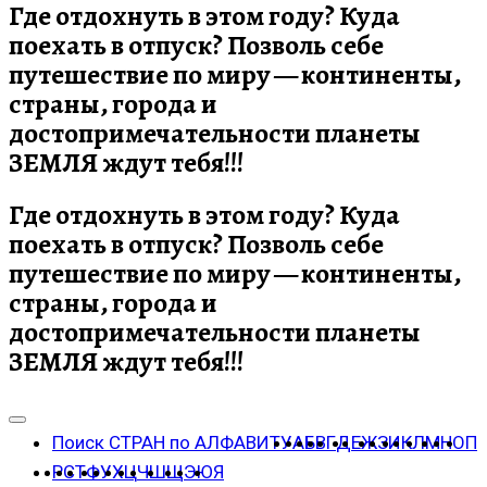
Где отдохнуть в этом году? Куда
поехать в отпуск? Позволь себе
путешествие по миру — континенты,
страны, города и
достопримечательности планеты
ЗЕМЛЯ ждут тебя!!!
Где отдохнуть в этом году? Куда
поехать в отпуск? Позволь себе
путешествие по миру — континенты,
страны, города и
достопримечательности планеты
ЗЕМЛЯ ждут тебя!!!
Поиск СТРАН по АЛФАВИТУ
А
Б
В
Г
Д
Е
Ж
З
И
К
Л
М
Н
О
П
Р
С
Т
Ф
У
Х
Ц
Ч
Ш
Щ
Э
Ю
Я