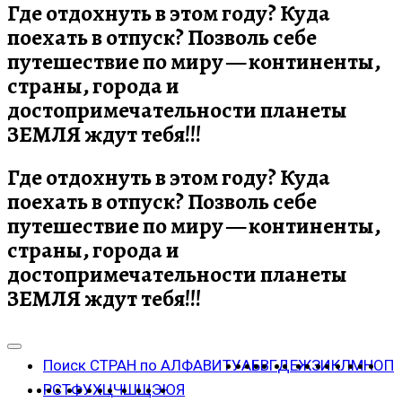
Где отдохнуть в этом году? Куда
поехать в отпуск? Позволь себе
путешествие по миру — континенты,
страны, города и
достопримечательности планеты
ЗЕМЛЯ ждут тебя!!!
Где отдохнуть в этом году? Куда
поехать в отпуск? Позволь себе
путешествие по миру — континенты,
страны, города и
достопримечательности планеты
ЗЕМЛЯ ждут тебя!!!
Поиск СТРАН по АЛФАВИТУ
А
Б
В
Г
Д
Е
Ж
З
И
К
Л
М
Н
О
П
Р
С
Т
Ф
У
Х
Ц
Ч
Ш
Щ
Э
Ю
Я