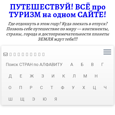
ПУТЕШЕСТВУЙ! ВСЁ про
ТУРИЗМ на одном САЙТЕ!
Где отдохнуть в этом году? Куда поехать в отпуск?
Позволь себе путешествие по миру — континенты,
страны, города и достопримечательности планеты
ЗЕМЛЯ ждут тебя!!!
Поиск СТРАН по АЛФАВИТУ
А
Б
В
Г
Д
Е
Ж
З
И
К
Л
М
Н
О
П
Р
С
Т
Ф
У
Х
Ц
Ч
Ш
Щ
Э
Ю
Я