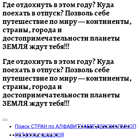
Где отдохнуть в этом году? Куда
поехать в отпуск? Позволь себе
путешествие по миру — континенты,
страны, города и
достопримечательности планеты
ЗЕМЛЯ ждут тебя!!!
Где отдохнуть в этом году? Куда
поехать в отпуск? Позволь себе
путешествие по миру — континенты,
страны, города и
достопримечательности планеты
ЗЕМЛЯ ждут тебя!!!
Поиск СТРАН по АЛФАВИТУ
А
Б
В
Г
Д
Е
Ж
З
И
К
Л
М
Н
О
П
Р
С
Т
Ф
У
Х
Ц
Ч
Ш
Щ
Э
Ю
Я