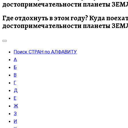
достопримечательности планеты ЗЕМЛЯ
Где отдохнуть в этом году? Куда поеха
достопримечательности планеты ЗЕМЛЯ
Поиск СТРАН по АЛФАВИТУ
А
Б
В
Г
Д
Е
Ж
З
И