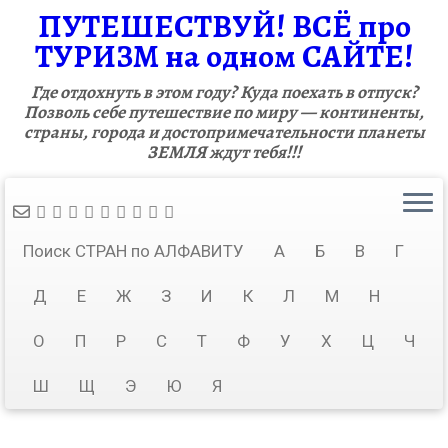
ПУТЕШЕСТВУЙ! ВСЁ про
ТУРИЗМ на одном САЙТЕ!
Где отдохнуть в этом году? Куда поехать в отпуск?
Позволь себе путешествие по миру — континенты,
страны, города и достопримечательности планеты
ЗЕМЛЯ ждут тебя!!!
Поиск СТРАН по АЛФАВИТУ
А
Б
В
Г
Д
Е
Ж
З
И
К
Л
М
Н
О
П
Р
С
Т
Ф
У
Х
Ц
Ч
Ш
Щ
Э
Ю
Я