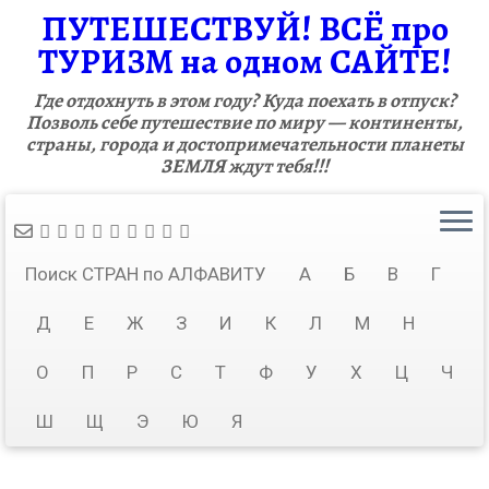
ПУТЕШЕСТВУЙ! ВСЁ про
ТУРИЗМ на одном САЙТЕ!
Где отдохнуть в этом году? Куда поехать в отпуск?
Позволь себе путешествие по миру — континенты,
страны, города и достопримечательности планеты
ЗЕМЛЯ ждут тебя!!!
Поиск СТРАН по АЛФАВИТУ
А
Б
В
Г
Д
Е
Ж
З
И
К
Л
М
Н
О
П
Р
С
Т
Ф
У
Х
Ц
Ч
Ш
Щ
Э
Ю
Я