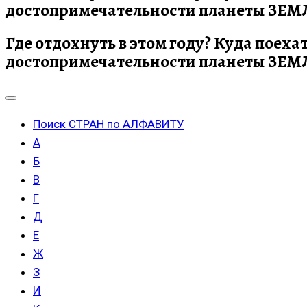
достопримечательности планеты ЗЕМЛЯ
Где отдохнуть в этом году? Куда поеха
достопримечательности планеты ЗЕМЛЯ
Поиск СТРАН по АЛФАВИТУ
А
Б
В
Г
Д
Е
Ж
З
И