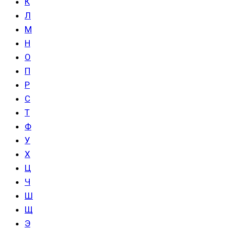
К
Л
М
Н
О
П
Р
С
Т
Ф
У
Х
Ц
Ч
Ш
Щ
Э