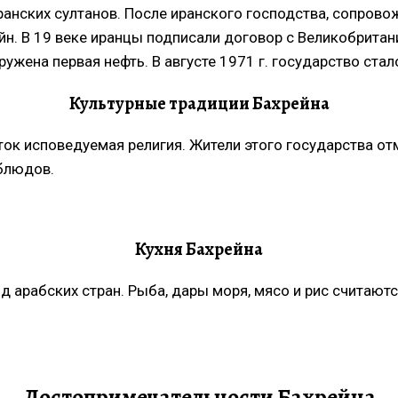
 иранских султанов. После иранского господства, сопро
йн. В 19 веке иранцы подписали договор с Великобритан
ружена первая нефть. В августе 1971 г. государство ста
Культурные традиции Бахрейна
ток исповедуемая религия. Жители этого государства о
рблюдов.
Кухня Бахрейна
юд арабских стран. Рыба, дары моря, мясо и рис счита
Достопримечательности Бахрейна