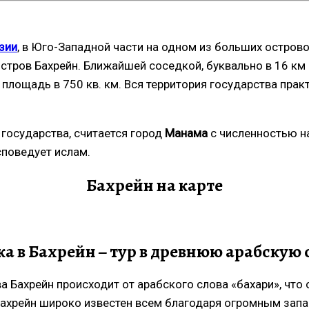
зии
, в Юго-Западной части на одном из больших остров
остров Бахрейн. Ближайшей соседкой, буквально в 16 км 
 площадь в 750 кв. км. Вся территория государства прак
государства, считается город
Манама
с численностью на
споведует ислам.
Бахрейн на карте
ка в Бахрейн – тур в древнюю арабскую 
 Бахрейн происходит от арабского слова «бахари», что о
 Бахрейн широко известен всем благодаря огромным запа