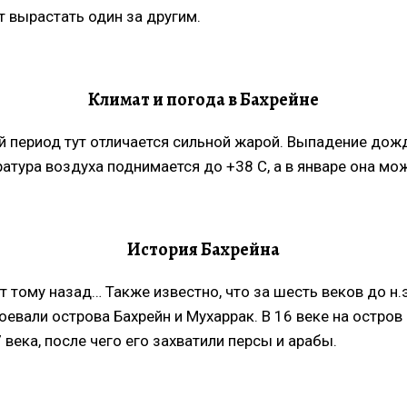
т вырастать один за другим.
Климат и погода в Бахрейне
 период тут отличается сильной жарой. Выпадение дожде
ратура воздуха поднимается до +38 С, а в январе она мо
История Бахрейна
т тому назад… Также известно, что за шесть веков до н
воевали острова Бахрейн и Мухаррак. В 16 веке на остро
века, после чего его захватили персы и арабы.