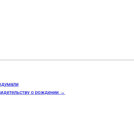
редумали
видетельству о рождении
→