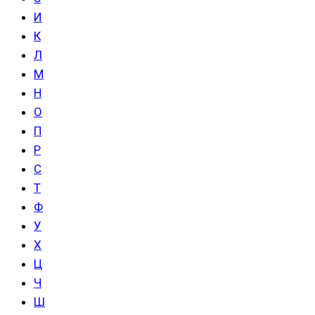
И
К
Л
М
Н
О
П
Р
С
Т
Ф
У
Х
Ц
Ч
Ш