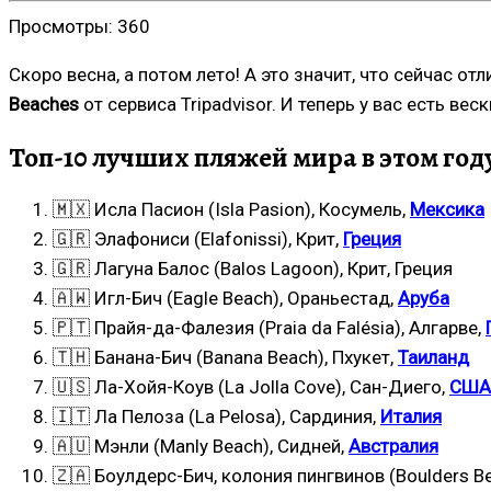
Просмотры:
360
Скоро весна, а потом лето! А это значит, что сейчас 
Beaches
от сервиса Tripadvisor. И теперь у вас есть ве
Топ-10 лучших пляжей мира в этом год
🇲🇽 Исла Пасион (Isla Pasion), Косумель,
Мексика
🇬🇷 Элафониси (Elafonissi), Крит,
Греция
🇬🇷 Лагуна Балос (Balos Lagoon), Крит, Греция
🇦🇼 Игл-Бич (Eagle Beach), Ораньестад,
Аруба
🇵🇹 Прайя-да-Фалезия (Praia da Falésia), Алгарве,
🇹🇭 Банана-Бич (Banana Beach), Пхукет,
Таиланд
🇺🇸 Ла-Хойя-Коув (La Jolla Cove), Сан-Диего,
США
🇮🇹 Ла Пелоза (La Pelosa), Сардиния,
Италия
🇦🇺 Мэнли (Manly Beach), Сидней,
Австралия
🇿🇦 Боулдерс-Бич, колония пингвинов (Boulders B