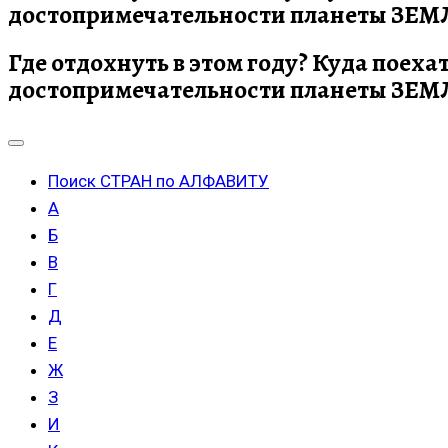
достопримечательности планеты ЗЕМЛЯ
Где отдохнуть в этом году? Куда поеха
достопримечательности планеты ЗЕМЛЯ
Поиск СТРАН по АЛФАВИТУ
А
Б
В
Г
Д
Е
Ж
З
И