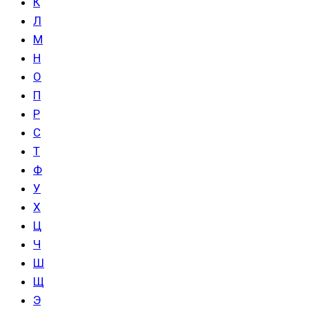
К
Л
М
Н
О
П
Р
С
Т
Ф
У
Х
Ц
Ч
Ш
Щ
Э