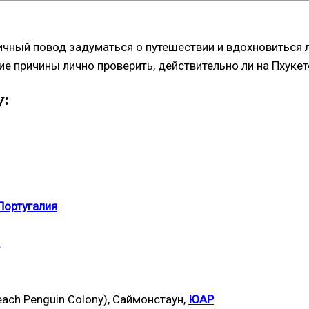
отличный повод задуматься о путешествии и вдохновитьс
ские причины лично проверить, действительно ли на Пхукет
у:
Португалия
each Penguin Colony), Саймонстаун,
ЮАР